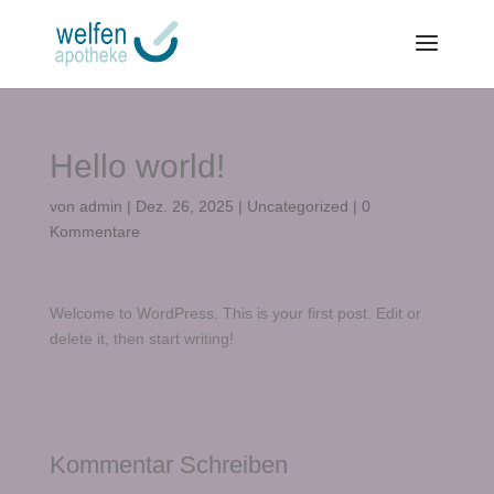
Hello world!
von
admin
|
Dez. 26, 2025
|
Uncategorized
|
0
Kommentare
Welcome to WordPress. This is your first post. Edit or
delete it, then start writing!
Kommentar Schreiben